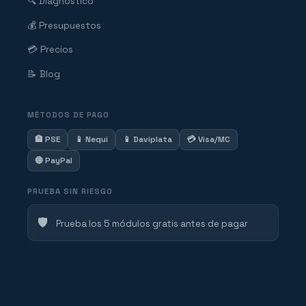
🔍 Diagnóstico
💰 Presupuestos
💳 Precios
📝 Blog
MÉTODOS DE PAGO
🏦 PSE
📱 Nequi
📱 Daviplata
💳 Visa/MC
🔵 PayPal
PRUEBA SIN RIESGO
🛡️
Prueba los 5 módulos gratis antes de pagar