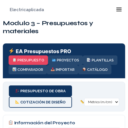
Saltar
Electricaplicada
al
contenido
Modulo 3 – Presupuestos y
Me
materiales
EA Presupuestos PRO
PRESUPUESTO
PROYECTOS
PLANTILLAS
COMPARADOR
IMPORTAR
CATÁLOGO
PRESUPUESTO DE OBRA
COTIZACIÓN DE DISEÑO
Información del Proyecto