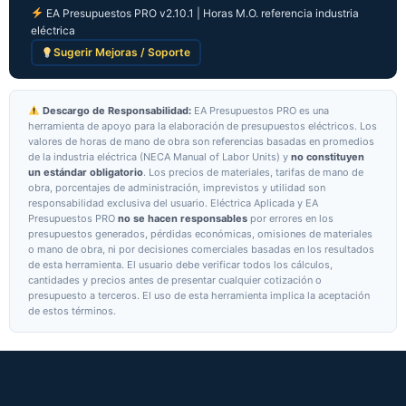
EA Presupuestos PRO v2.10.1 | Horas M.O. referencia industria
eléctrica
Sugerir Mejoras / Soporte
Descargo de Responsabilidad:
EA Presupuestos PRO es una
herramienta de apoyo para la elaboración de presupuestos eléctricos. Los
valores de horas de mano de obra son referencias basadas en promedios
de la industria eléctrica (NECA Manual of Labor Units) y
no constituyen
un estándar obligatorio
. Los precios de materiales, tarifas de mano de
obra, porcentajes de administración, imprevistos y utilidad son
responsabilidad exclusiva del usuario. Eléctrica Aplicada y EA
Presupuestos PRO
no se hacen responsables
por errores en los
presupuestos generados, pérdidas económicas, omisiones de materiales
o mano de obra, ni por decisiones comerciales basadas en los resultados
de esta herramienta. El usuario debe verificar todos los cálculos,
cantidades y precios antes de presentar cualquier cotización o
presupuesto a terceros. El uso de esta herramienta implica la aceptación
de estos términos.