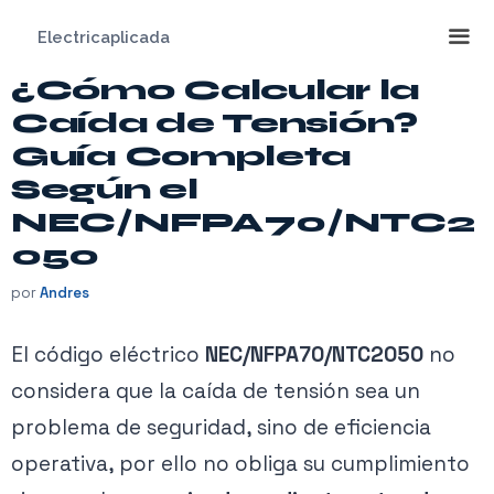
Saltar
Electricaplicada
al
contenido
¿Cómo Calcular la
Me
Caída de Tensión?
Guía Completa
Según el
NEC/NFPA70/NTC2
050
por
Andres
El código eléctrico
NEC/NFPA70/NTC2050
no
considera que la caída de tensión sea un
problema de seguridad, sino de eficiencia
operativa, por ello no obliga su cumplimiento