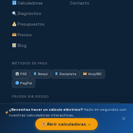
Calculadoras
Contacto
Diagnóstico
Presupuestos
Precios
Blog
MÉTODOS DE PAGO
PSE
Nequi
Daviplata
Visa/MC
PayPal
PRUEBA SIN RIESGO
¿Necesitas hacer un cálculo eléctrico?
Hazlo en segundos con
Prueba los 5 módulos gratis antes de pagar
nuestras calculadoras interactivas.
✕
Abrir calculadoras →