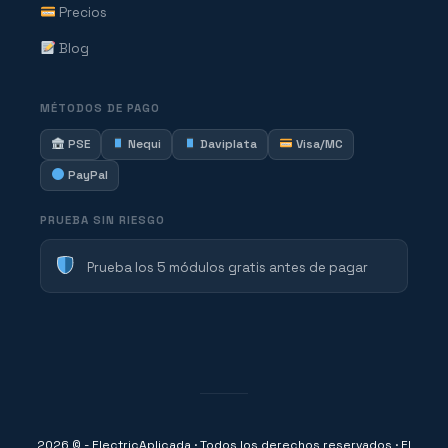
Precios
Blog
MÉTODOS DE PAGO
PSE
Nequi
Daviplata
Visa/MC
PayPal
PRUEBA SIN RIESGO
Prueba los 5 módulos gratis antes de pagar
2026 © - ElectricAplicada · Todos los derechos reservados · El