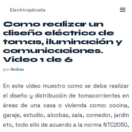
Saltar
Electricaplicada
al
contenido
Como realizar un
Me
diseño eléctrico de
tomas, iluminación y
comunicaciones.
Video 1 de 6
por
Andres
En este vídeo muestro como se debe realizar
el diseño y distribución de tomacorrientes en
áreas de una casa o vivienda como: cocina,
garaje, estudio, alcobas, sala, comedor, jardin
etc, todo ello de acuerdo a la norma NTC2050,