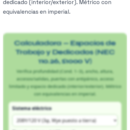
dedicado (interior/exterior). Métrico con
equivalencias en imperial.
Calculadora — Espacios de
Trabajo y Dedicados (NEC
110.26, ≤1000 V)
Verifica profundidad (Cond. 1–3), ancho, altura,
accesos/salidas, puertas con antipánico, acceso
limitado y espacio dedicado (interior/exterior). Métrico
con equivalencias en imperial.
Figura 1. Espacio de trabajo y espacio dedicado para equipos.
Sistema eléctrico