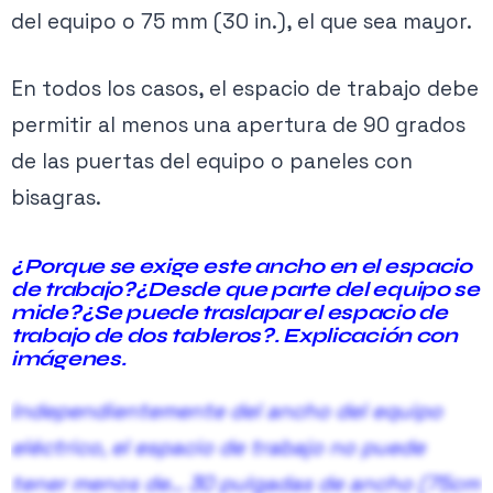
Ver planes →
del equipo o 75 mm (30 in.), el que sea mayor.
🔒
En todos los casos, el espacio de trabajo debe
Contenido exclusivo PRO
permitir al menos una apertura de 90 grados
Activa tu membresía para acceder.
de las puertas del equipo o paneles con
bisagras.
Ver planes →
¿Porque se exige este ancho en el espacio
de trabajo?¿Desde que parte del equipo se
mide?¿Se puede traslapar el espacio de
trabajo de dos tableros?. Explicación con
imágenes
.
Figura 4. En edificios existentes se permite cambiar de la condición
3 a la condición 2.
Independientemente del ancho del equipo
eléctrico, el espacio de trabajo no puede
tener menos de…
30 pulgadas de ancho (75cm