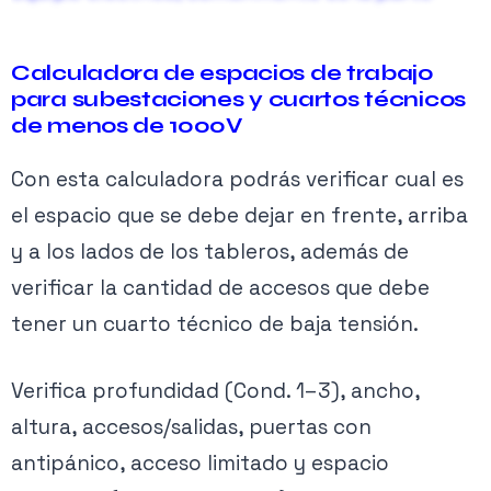
superior del equipo (Ingreso con
🔒
canalizaciones, tuberías, electrobarras etc) y
Calculadora de espacios de trabajo
la protección del equipo contra la intrusión
para subestaciones y cuartos técnicos
Contenido exclusivo PRO
de menos de 1000V
de sistemas no eléctricos (Como tubería de
Activa tu membresía para acceder.
gas, agua, aire acondicionado etc). (
Ver Figura
Con esta calculadora podrás verificar cual es
1
)
el espacio que se debe dejar en frente, arriba
Ver planes →
y a los lados de los tableros, además de
El almacenamiento de material que bloquea el
verificar la cantidad de accesos que debe
acceso o impide las prácticas de trabajo
tener un cuarto técnico de baja tensión.
seguras debe evitarse en todo momento.
Verifica profundidad (Cond. 1–3), ancho,
altura, accesos/salidas, puertas con
antipánico, acceso limitado y espacio