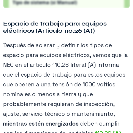
Tipo de sistema (si Manual)
🔒
Espacio de trabajo para equipos
La tabla usa el voltaje
a tierra
. En Delta sin tierra se
eléctricos (A
rticulo 110.26 (A))
toma VLL.
Contenido exclusivo PRO
Voltaje línea-línea VLL (V) (si Manual)
Después de aclarar y definir los tipos de
Activa tu membresía para acceder.
espacio para equipos eléctricos, vemos que la
Ver planes →
NEC en el articulo 110.26 literal (A) informa
Condición en frente del equipo
que el espacio de trabajo para estos equipos
que operen a una tensión de 1000 voltios
Pared de concreto/mampostería se considera “puesta a
nominales o menos a tierra y que
tierra”.
probablemente requieran de inspección,
Edificio existente con procedimientos
(110.26(A)(1)(c))
ajuste, servicio técnico o mantenimiento,
mientras estén energizados
deben cumplir