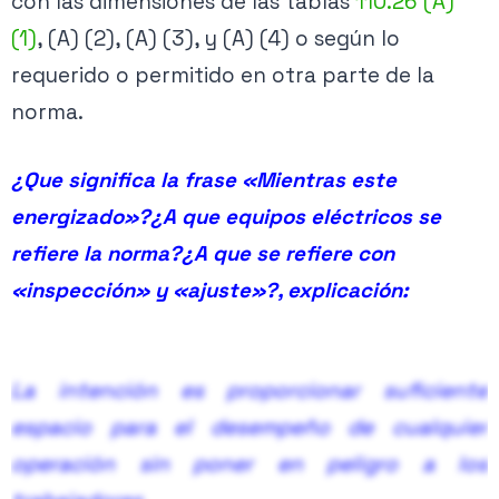
con las dimensiones de las tablas
110.26 (A)
Si seleccionas Cond. 3 y “Sí”, se permite aplicar Cond. 2
frente a frente.
(1)
, (A) (2), (A) (3), y (A) (4) o según lo
Equipo de frente muerto con acceso solo
requerido o permitido en otra parte de la
frontal
norma.
De ser “Sí”, no se requiere espacio lateral/trasero
¿Que significa la frase «Mientras este
(salvo nota de mantenimiento).
energizado»?¿A que equipos eléctricos se
¿Requiere acceso trasero para partes no
refiere la norma?¿A que se refiere con
eléctricas?
«inspección» y «ajuste»?, explicación:
Ancho del equipo (m)
La intención es proporcionar suficiente
espacio para el desempeño de cualquier
operación sin poner en peligro a los
Ancho mínimo del espacio frontal: ≥ 0.762 m (30 in) o el
ancho del equipo (lo que sea mayor).