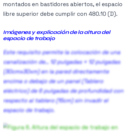
montados en bastidores abiertos, el espacio
libre superior debe cumplir con 480.10 (D).
Imágenes
y explicación de la altura del
espacio de trabajo
Este requisito permite la colocación de una
5.2 Medida y superposición de medida en ancho entre equipos.
canalización de…
12 pulgadas × 12 pulgadas
(30cmx30xm) en la pared directamente
encima o debajo de un panel (Tablero
eléctrico) de 6 pulgadas de profundidad con
respecto al tablero (15cm) sin invadir el
espacio de trabajo.