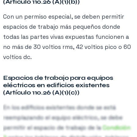
Contenido exclusivo PRO
(Articulo 110.26 (A)(1)(b))
Activa tu membresía para acceder.
Con un permiso especial, se deben permitir
espacios de trabajo más pequeños donde
Ver planes →
todas las partes vivas expuestas funcionen a
no más de 30 voltios rms, 42 voltios pico o 60
voltios dc.
Espacios de trabajo para equipos
eléctricos en edificios existentes
Figura 3. Espacios de trabajo detrás de tableros eléctricos para
(Artículo 110.26 (A)(1)(c))
sustitución de equipos no eléctricos (Filtros etc)
En los edificios existentes donde se está
reemplazando el equipo eléctrico, se debe
permitir el espacio de trabajo de la
Condición