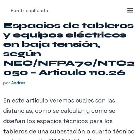
Saltar
Electricaplicada
al
contenido
Espacios de tableros
Me
y equipos eléctricos
en baja tensión,
según
NEC/NFPA70/NTC2
050 – Articulo 110.26
por
Andres
En este articulo veremos cuales son las
distancias, como se calculan y como se
diseñan los espacios técnicos para los
tableros de una subestación o cuarto técnico