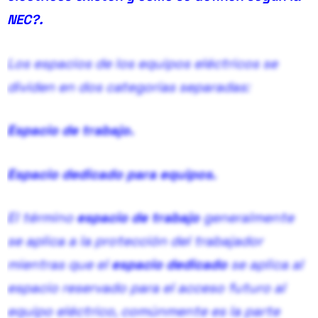
NEC?.
Los espacios de los equipos eléctricos se
dividen en dos categorías separadas:
Espacio de trabajo.
Espacio dedicado para equipos.
El término
espacio de trabajo
generalmente
se aplica a la protección del trabajador
mientras que el
espacio dedicado
se aplica al
espacio reservado para el acceso futuro al
equipo eléctrico, comúnmente es la parte