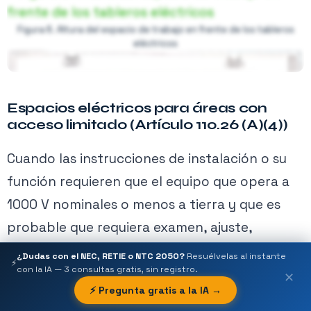
Figura 6. Altura del espacio de trabajo en frente de los tableros
eléctricos
5.3 Espacios de trabajo superpuestos
Figura 5. El espacio de trabajo frontal de 30
pulgadas de ancho (75cm Aprox.) no es
🔒
Espacios eléctricos para áreas con
necesario que esté centrado en el equipo
acceso limitado (Artículo 110.26 (A)(4))
eléctrico y puede superponerse a otro equipo
Contenido exclusivo PRO
eléctrico.
Cuando las instrucciones de instalación o su
Activa tu membresía para acceder.
función requieren que el equipo que opera a
Ver planes →
1000 V nominales o menos a tierra y que es
probable que requiera examen, ajuste,
reparación o mantenimiento mientras está
¿Dudas con el NEC, RETIE o NTC 2050?
Resuélvelas al instante
Figura 7. Colocación de tableros salidos 15cm encima o debajo
⚡
con la IA — 3 consultas gratis, sin registro.
energizado, esté ubicado en un espacio con
respecto a otros tableros.
✕
El requisito prohíbe grandes diferencias en la
⚡ Pregunta gratis a la IA →
acceso limitado, se debe aplicar todo lo