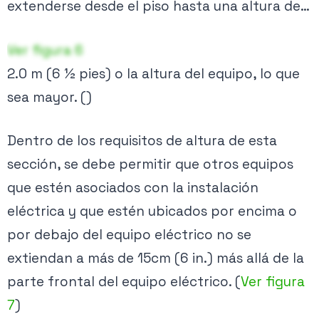
extenderse desde el piso hasta una altura de…
al ancho del equipo. La
figura 5
ilustra el
Ver planes →
requisito de ancho de 30 pulgadas (75cm
Ver figura 6
Aprox.).
2.0 m (6 1⁄2 pies) o la altura del equipo, lo que
🔒
sea mayor. (
)
También se requiere suficiente profundidad
en el espacio de trabajo para permitir que un
Contenido exclusivo PRO
Dentro de los requisitos de altura de esta
panel o una puerta se abra al menos 90
Activa tu membresía para acceder.
sección, se debe permitir que otros equipos
grados. Si las puertas o los paneles con
que estén asociados con la instalación
Ver planes →
bisagras tienen más de 3 pies de ancho (90cm
eléctrica y que estén ubicados por encima o
Aprox.), se debe proporcionar un espacio de
por debajo del equipo eléctrico no se
trabajo de más de 3 pies (90cm Aprox.) de
extiendan a más de 15cm (6 in.) más allá de la
profundidad para permitir una apertura total
parte frontal del equipo eléctrico. (
Ver figura
de 90 grados.
7
)