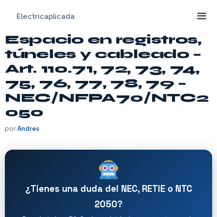
Saltar
Electricaplicada
al
contenido
Espacio en registros,
Me
túneles y cableado –
Art. 110.71, 72, 73, 74,
75, 76, 77, 78, 79 –
NEC/NFPA70/NTC2
050
por
Andres
¿Tienes una duda del NEC, RETIE o NTC
2050?