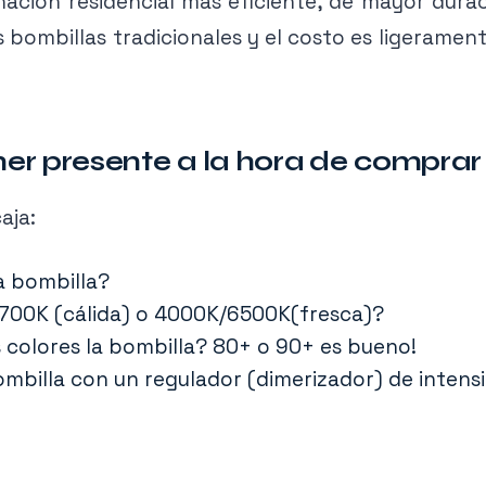
minación residencial más eficiente, de mayor dur
 bombillas tradicionales y el costo es ligerament
r presente a la hora de comprar 
aja:
a bombilla?
 2700K (cálida) o 4000K/6500K(fresca)?
s colores la bombilla? 80+ o 90+ es bueno!
bombilla con un regulador (dimerizador) de inten