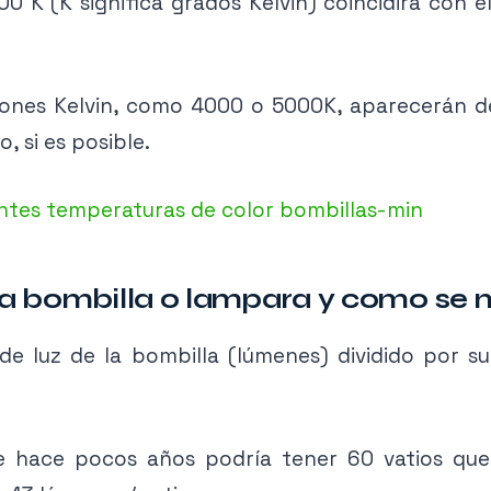
00 K (K significa grados Kelvin) coincidirá con
ciones Kelvin, como 4000 o 5000K, aparecerán d
 si es posible.
una bombilla o lampara y como se 
a de luz de la bombilla (lúmenes) dividido por s
e hace pocos años podría tener 60 vatios qu