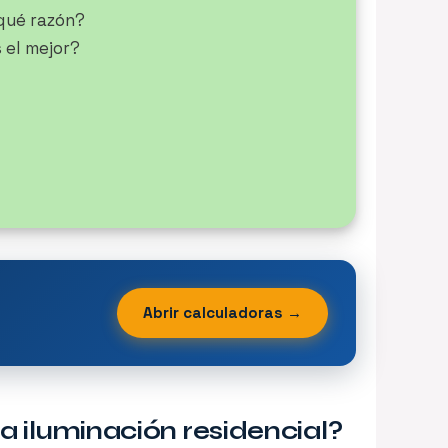
qué razón?
 el mejor?
Abrir calculadoras →
a iluminación residencial?