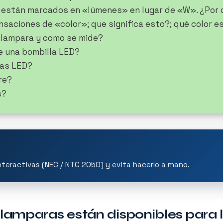
 están marcados en «lúmenes» en lugar de «W». ¿Por 
saciones de «color»; que significa esto?; qué color es
o lampara y como se mide?
e una bombilla LED?
las LED?
re?
s?
nteractivas (NEC / NTC 2050) y evita hacerlo a mano.
 lamparas están disponibles para l