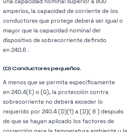
una capacidad nominal superior a 800
clasificación estándar del OCPD.
amperios, la capacidad de corriente de los
Ver planes →
La capacidad de corriente permitida
conductores que protege deberá ser igual o
del conductor no debe ser alterada.
mayor que la capacidad nominal del
El uso del OCPD más grande debe
dispositivo de sobrecorriente definido
estar justificado.
en 240.6 .
Ejemplo de Aplicación
(D) Conductores pequeños.
Por ejemplo, de acuerdo con la
Tabla
A menos que se permita específicamente
310.16
, la capacidad de corriente de un
en 240.4(E) o (G), la protección contra
conductor de cobre de 3 AWG a 75 °C, tipo
sobrecorriente no deberá exceder lo
THWN, es de 100 amperios. Esto significa
requerido por 240.4 (D)(1) a (D)( 8 ) después
que este conductor debería estar
de que se hayan aplicado los factores de
protegido por un OCPD con una
corrección para la temperatura ambiente y la