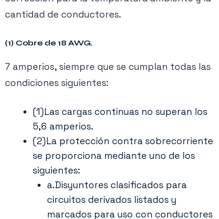
clasificación no superior a 100 amperios, a
cantidad de conductores.
menos que la
Sección 240.4(E), (F) o (G)
permita lo contrario.
(1) Cobre de 18 AWG.
7 amperios, siempre que se cumplan todas las
Asimismo, un conductor de cobre THWN de
condiciones siguientes:
500 kcmil tiene una capacidad de corriente
admisible de 380 amperios, según la
Tabla
(1)Las cargas continuas no superan los
310.16
. Este conductor puede suministrar
5,6 amperios.
cargas que no excedan los 380 amperios.
(2)La protección contra sobrecorriente
Según la
Sección 240.4(B)
, este conductor
se proporciona mediante uno de los
puede estar protegido por un OCPD de
siguientes:
hasta 400 amperios.
a.Disyuntores clasificados para
circuitos derivados listados y
Aplicaciones Residenciales
marcados para uso con conductores