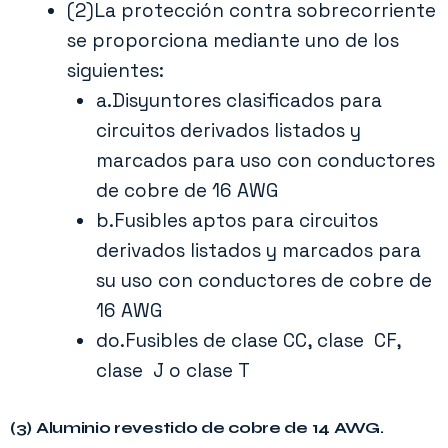
(2)La protección contra sobrecorriente
aumentadas permitidas por
310.12
. Estas
se proporciona mediante uno de los
clasificaciones aumentadas se justifican por
siguientes:
la diversidad inherente a las cargas de las
a.Disyuntores clasificados para
unidades de vivienda, considerando que solo
circuitos derivados listados y
los dos conductores de servicio o
marcados para uso con conductores
alimentación, sin conexión a tierra, se
de cobre de 16 AWG
b.Fusibles aptos para circuitos
consideran portadores de corriente.
derivados listados y marcados para
su uso con conductores de cobre de
Para más detalles, consulte el
Ejemplo D7
en
16 AWG
el
Anexo D
, donde se proporciona una tabla
do.Fusibles de clase CC, clase CF,
de tamaños de conductores para
clase J o clase T
alimentadores y servicios basada en la
ecuación de
310.12
.
(3) Aluminio revestido de cobre de 14 AWG.