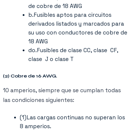
de cobre de 18 AWG
La
Sección 310.12
se aplica exclusivamente
b.Fusibles aptos para circuitos
derivados listados y marcados para
a servicios residenciales monofásicos de
su uso con conductores de cobre de
120/240 voltios y a conductores de
18 AWG
alimentación que suministran toda la carga
do.Fusibles de clase CC, clase CF,
de la unidad de vivienda. Las cargas de
clase J o clase T
servicio y de alimentación permitidas para
estos conductores exceden las
(2) Cobre de 16 AWG.
ampacidades de los conductores
10 amperios, siempre que se cumplan todas
especificados en la
Tabla 310.16
.
las condiciones siguientes:
Esto permite que la protección contra
(1)Las cargas continuas no superan los
sobrecorriente de estos conductores
8 amperios.
residenciales se base en las clasificaciones