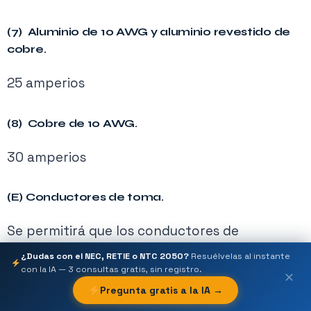
(7) Aluminio de 10 AWG y aluminio revestido de
cobre.
25 amperios
(8) Cobre de 10 AWG.
30 amperios
(E) Conductores de toma.
Se permitirá que los conductores de
derivación estén protegidos contra
¿Dudas con el NEC, RETIE o NTC 2050?
Resuélvelas al instante
con la IA — 3 consultas gratis, sin registro.
sobrecorriente de acuerdo con lo siguiente:
✕
Pregunta gratis a la IA →