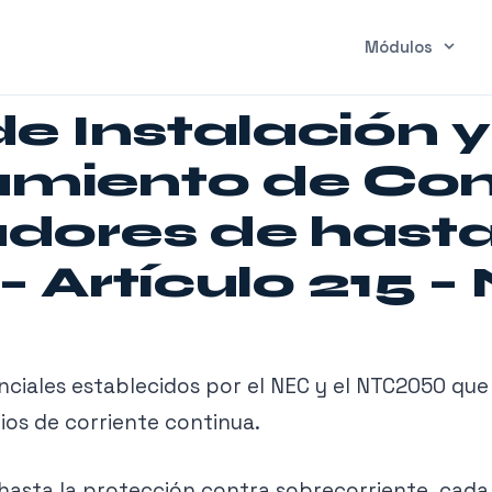
Módulos
de Instalación y
miento de Co
adores de hast
 Artículo 215 –
senciales establecidos por el NEC y el NTC2050 qu
tios de corriente continua.
sta la protección contra sobrecorriente, cada d