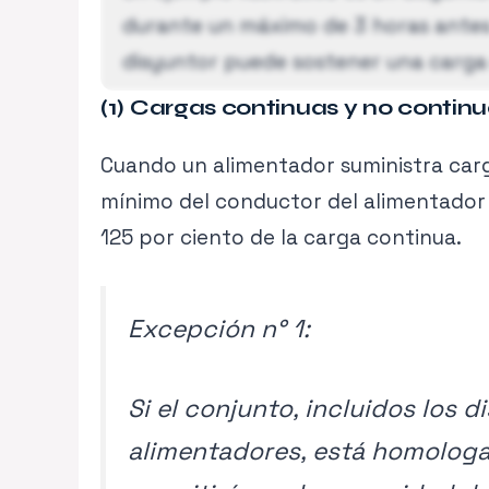
durante un máximo de 3 horas antes 
disyuntor puede sostener una carga 
(1) Cargas continuas y no continu
Por esta razón, es necesario aplicar
Cuando un alimentador suministra carg
continuas, ajustando la protección
Contenido exclusivo PRO
mínimo del conductor del alimentador
Activa tu membresía para acceder.
125 por ciento de la carga continua.
Ver planes →
Excepción n° 1:
Si el conjunto, incluidos los 
alimentadores, está homologa