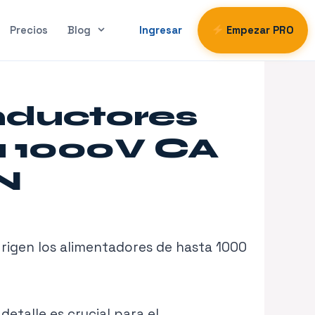
Precios
Blog
Ingresar
Empezar PRO
nductores
a 1000V CA
 N
e rigen los alimentadores de hasta 1000
etalle es crucial para el