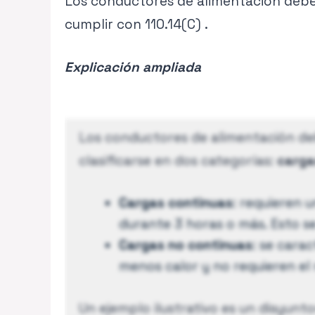
Los conductores de alimentación debe
cumplir con 110.14(C) .
Explicación ampliada
Los conductores de alimentación de
clasificarse en dos categorías:
carga
Cargas continuas
: requieren 
durante 3 horas o más. Esto s
Cargas no continuas
: se cara
menos calor y no requieren el 
Un ejemplo ilustrativo es un disyun