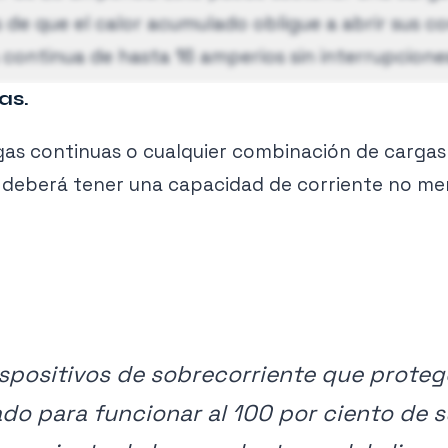
de que el calor acumulado obligue a abrir sus c
continua de hasta 16 amperios sin interrupcione
as.
 un multiplicador del 125% al cálculo de la capac
as continuas o cualquier combinación de cargas
 de manera adecuada.
 deberá tener una capacidad de corriente no men
dispositivos de sobrecorriente que proteg
do para funcionar al 100 por ciento de 