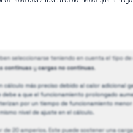
rán tener una ampacidad no menor que la mayor d
ben seleccionarse teniendo en cuenta el tipo de
s continuas
y
cargas no continuas
.
un cálculo más preciso debido al calor adicional
e debe a que el funcionamiento prolongado aume
cterizan por un tiempo de funcionamiento menor 
mismo nivel de ajuste en el cálculo.
tor de 20 amperios. Este puede sostener una carg