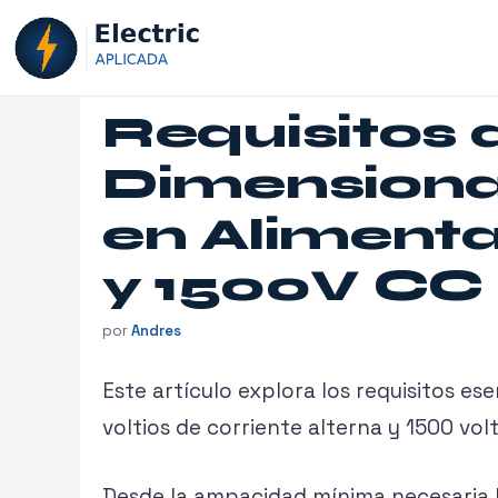
Saltar
al
contenido
Requisitos 
Dimensiona
en Aliment
y 1500V CC –
por
Andres
Este artículo explora los requisitos e
voltios de corriente alterna y 1500 vol
Desde la ampacidad mínima necesaria ha