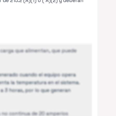
e 215.2 (A)(1) o ( A)(2) y deberán
 carga que alimentan, que puede
 generado cuando el equipo opera
nta la temperatura en el sistema.
a 3 horas, por lo que generan
a no continua de 20 amperios