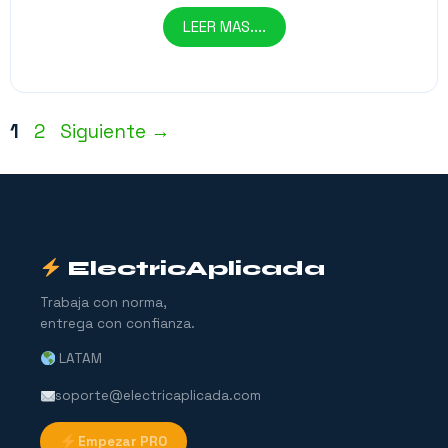
LEER MAS....
Página
Página
1
2
Siguiente
→
ElectricAplicada
Trabaja con norma,
entrega con confianza.
LATAM
soporte@electricaplicada.com
Empezar PRO