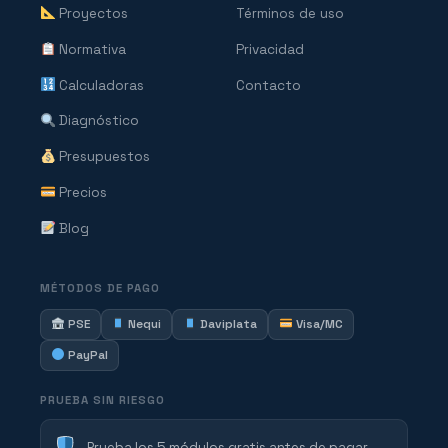
Proyectos
Términos de uso
Normativa
Privacidad
Calculadoras
Contacto
Diagnóstico
Presupuestos
Precios
Blog
MÉTODOS DE PAGO
PSE
Nequi
Daviplata
Visa/MC
PayPal
PRUEBA SIN RIESGO
Prueba los 5 módulos gratis antes de pagar