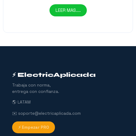
LEER MAS....
⚡ ElectricAplicada
Trabaja con norma,
entrega con confianza.
🌎 LATAM
✉️ soporte@electricaplicada.com
⚡ Empezar PRO