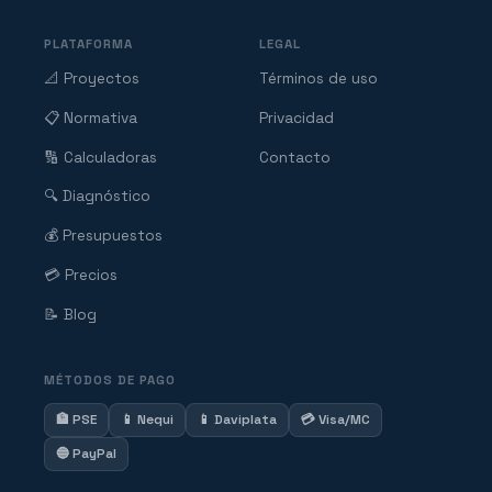
PLATAFORMA
LEGAL
📐 Proyectos
Términos de uso
📋 Normativa
Privacidad
🔢 Calculadoras
Contacto
🔍 Diagnóstico
💰 Presupuestos
💳 Precios
📝 Blog
MÉTODOS DE PAGO
🏦 PSE
📱 Nequi
📱 Daviplata
💳 Visa/MC
🔵 PayPal