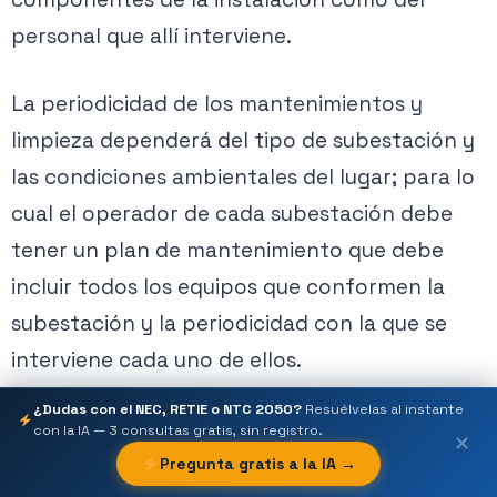
personal que allí interviene.
La periodicidad de los mantenimientos y
limpieza dependerá del tipo de subestación y
las condiciones ambientales del lugar; para lo
cual el operador de cada subestación debe
tener un plan de mantenimiento que debe
incluir todos los equipos que conformen la
subestación y la periodicidad con la que se
interviene cada uno de ellos.
¿Dudas con el NEC, RETIE o NTC 2050?
Resuélvelas al instante
Para transformadores de media tensión de
con la IA — 3 consultas gratis, sin registro.
✕
tipo poste y de tipo pedestal, el plan de
Pregunta gratis a la IA →