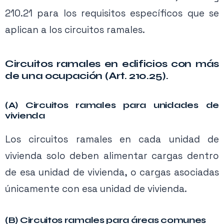
210.21 para los requisitos específicos que se
aplican a los circuitos ramales.
Circuitos ramales en edificios con más
de una ocupación (Art. 210.25).
(A) Circuitos ramales para unidades de
vivienda
Figura 5. Se permite que los circuitos de 15 A y 20 A
Los circuitos ramales en cada unidad de
suministren tanto iluminación como receptáculos en el mismo
circuito.
vivienda solo deben alimentar cargas dentro
de esa unidad de vivienda, o cargas asociadas
únicamente con esa unidad de vivienda.
(B) Circuitos ramales para áreas comunes