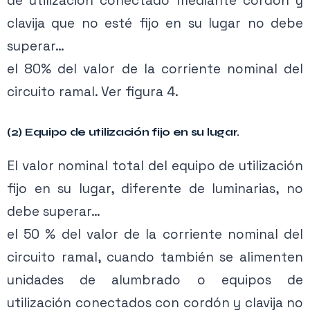
de utilización conectado mediante cordón y
Activa tu membresía para acceder.
clavija que no esté fijo en su lugar no debe
Ver planes →
superar…
el 80% del valor de la corriente nominal del
circuito ramal.
Ver figura 4.
Contenido exclusivo PRO
(2) Equipo de utilización fijo en su lugar.
Activa tu membresía para acceder.
El valor nominal total del equipo de utilización
Ver planes →
fijo en su lugar, diferente de luminarias, no
debe superar…
el 50 % del valor de la corriente nominal del
circuito ramal, cuando también se alimenten
unidades de alumbrado o equipos de
Contenido exclusivo PRO
utilización conectados con cordón y clavija no