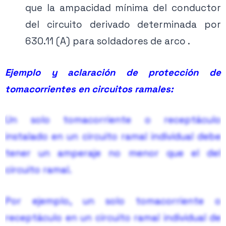
que la ampacidad mínima del conductor
del circuito derivado determinada por
630.11 (A) para soldadores de arco .
Ejemplo y aclaración de protección de
tomacorrientes en circuitos ramales:
Un solo tomacorriente o receptáculo
instalado en un circuito ramal individual debe
tener un amperaje no menor que el del
circuito ramal.
Por ejemplo, un solo tomacorriente o
receptáculo en un circuito ramal individual de