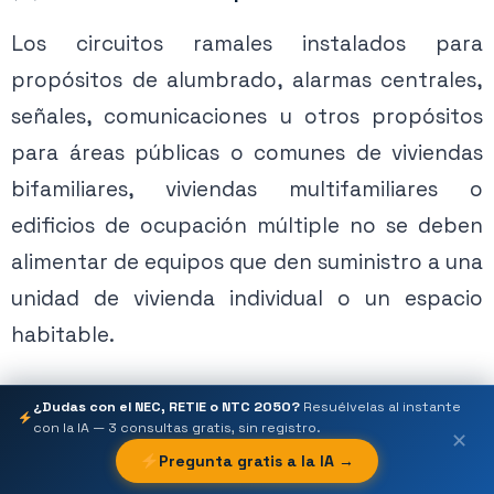
Los circuitos ramales instalados para
propósitos de alumbrado, alarmas centrales,
señales, comunicaciones u otros propósitos
para áreas públicas o comunes de viviendas
bifamiliares, viviendas multifamiliares o
Figura 6. Equipo fijo no mayor al 50% en circuito múltiples.
edificios de ocupación múltiple no se deben
alimentar de equipos que den suministro a una
unidad de vivienda individual o un espacio
habitable.
Aclaraciones y explicación de lo que se puede
¿Dudas con el NEC, RETIE o NTC 2050?
Resuélvelas al instante
con la IA — 3 consultas gratis, sin registro.
alimentar desde los circuitos ramales de
✕
Pregunta gratis a la IA →
edificios con mas de una
ocupación: