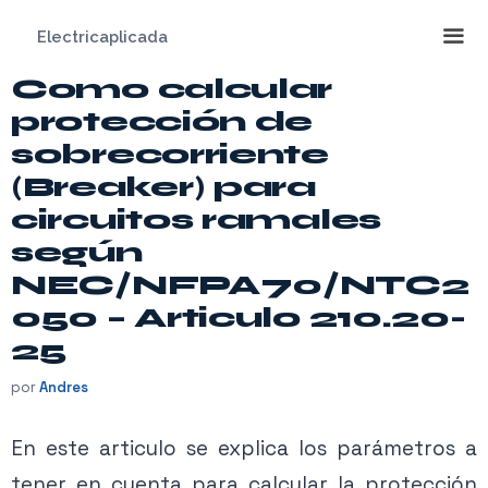
Saltar
Electricaplicada
al
contenido
Como calcular
Me
protección de
sobrecorriente
(Breaker) para
circuitos ramales
según
NEC/NFPA70/NTC2
050 – Articulo 210.20-
25
por
Andres
En este articulo se explica los parámetros a
tener en cuenta para calcular la protección