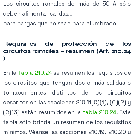
Los circuitos ramales de más de 50 A sólo
deben alimentar salidas…
para cargas que no sean para alumbrado.
Requisitos de protección de los
Contenido exclusivo PRO
circuitos ramales – resumen (Art. 210.24
)
Activa tu membresía para acceder.
En la
Tabla 210.24
se resumen los requisitos de
Ver planes →
los circuitos que tengan dos o más salidas o
tomacorrientes distintos de los circuitos
Figura 4. Máximo amperaje para equipos en circuitos ramales o
derivados.
descritos en las secciones 210.11(C)(1), (C)(2) y
(C)(3) están resumidos en la
tabla 210.24
. Esta
tabla sólo brinda un resumen de los requisitos
mínimos. Véanse las secciones 210.19, 210.20 y