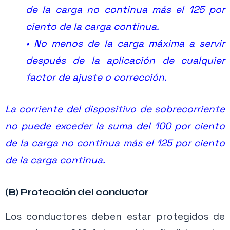
de la carga no continua más el 125 por
Definición
carga no continua (NEC 2017):
Es
ciento de la carga continua.
una carga donde se espera que la corriente
• No menos de la carga máxima a servir
máxima
no
sea continua durante 3 horas o
después de la aplicación de cualquier
más.
factor de ajuste o corrección.
Esta definición lo que indica es que una carga
La corriente del dispositivo de sobrecorriente
es continua cuando permanece encendida
no puede exceder la suma del 100 por ciento
durante mas de 3 horas, y es no continua
de la carga no continua más el 125 por ciento
cuanto permanece por menos de 3 horas.
de la carga continua.
(B) Protección del conductor
Los conductores deben estar protegidos de