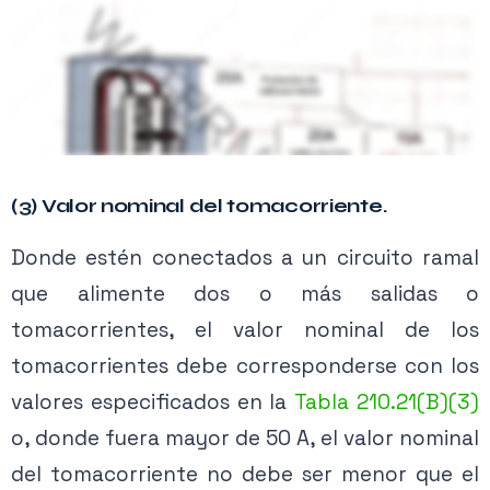
(3) Valor nominal del tomacorriente.
Donde estén conectados a un circuito ramal
Contenido exclusivo PRO
que alimente dos o más salidas o
Activa tu membresía para acceder.
tomacorrientes, el valor nominal de los
Conexión de tomacorrientes o receptáculos 20A conectados
Ver planes →
tomacorrientes debe corresponderse con los
a circuitos múltiples
valores especificados en la
Tabla 210.21(B)(3)
o, donde fuera mayor de 50 A, el valor nominal
del tomacorriente no debe ser menor que el