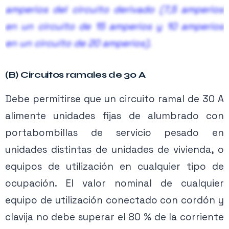
amperios del circuito derivado (7,5 amperios
en un circuito de 15 amperios y 10 amperios
en un circuito de 20 amperios).
El requisito no se aplica a un circuito ramal
(B) Circuitos ramales de 30 A
que suministra solo potencia a equipos de
Debe permitirse que un circuito ramal de 30 A
Contenido exclusivo PRO
utilización fijos en el lugar. Por ejemplo, en un
alimente unidades fijas de alumbrado con
Activa tu membresía para acceder.
circuito ramal de 20 amperios que suministra
portabombillas de servicio pesado en
un triturador de basura y un lavavajillas,
Ver planes →
unidades distintas de unidades de vivienda, o
ninguno de los electrodomésticos está
equipos de utilización en cualquier tipo de
restringido al 50 por ciento (10 amperios) de la
ocupación. El valor nominal de cualquier
clasificación del circuito ramal. La carga
equipo de utilización conectado con cordón y
combinada de los dos electrodomésticos no
clavija no debe superar el 80 % de la corriente
puede exceder los 20 amperios.