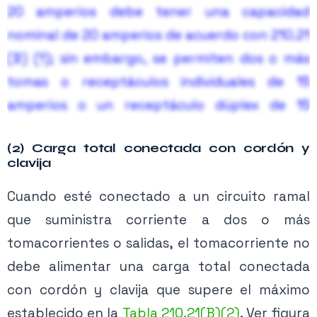
20 amperios debe tener una capacidad
nominal de 20 amperios de acuerdo con 210.21
(B) (1); sin embargo, se permiten dos o más
tomas o receptáculos individuales de 15
amperios o un receptáculo dúplex de 15
amperios en un circuito ramal de 20 amperios
(2) Carga total conectada con cordón y
de acuerdo con 210.21 (B) (3).
clavija
Contenido exclusivo PRO
Nota: Un solo receptáculo o tomacorriente
Cuando esté conectado a un circuito ramal
Activa tu membresía para acceder.
tiene un solo dispositivo de contacto para
que suministra corriente a dos o más
conectar equipos [Artículo 100]; Esto significa
tomacorrientes o salidas, el tomacorriente no
Ver planes →
que un receptáculo dúplex se considera como
debe alimentar una carga total conectada
dos receptáculos.
con cordón y clavija que supere el máximo
establecido en la
Tabla 210.21(B)(2)
. Ver figura