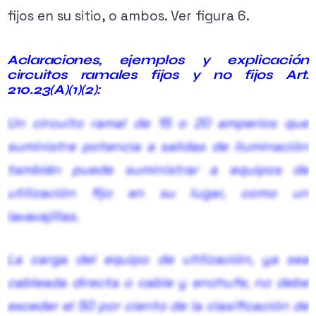
Activa tu membresía para acceder.
fijos en su sitio, o ambos.
Ver figura 6.
Ver planes →
Aclaraciones, ejemplos y explicación
circuitos ramales fijos y no fijos
Art.
210.23(A)(1)(2):
Un circuito ramal de 15 o 20 amperios que
suministre potencia a salidas de iluminación
también puede suministrar a equipos de
utilización fijo en su lugar, como un
lavavajillas.
La carga del equipo de utilización, ya sea
cableada directa o cable y enchufe, no debe
exceder el 50 por ciento de la clasificación de