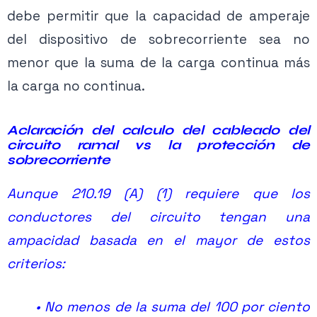
debe permitir que la capacidad de amperaje
Ver planes →
del dispositivo de sobrecorriente sea no
menor que la suma de la carga continua más
la carga no continua.
Aclaración
del calculo del cableado del
circuito ramal vs la protección de
sobrecorriente
Figura 1.2 Calculo de protección carga continua y no continua
Aunque 210.19 (A) (1) requiere que los
Figura 1. Carga o potencia continua al 125%.
conductores del circuito tengan una
ampacidad basada en el mayor de estos
Definición
carga continua (NEC 2017):
Es una
criterios:
carga donde se espera que la corriente
máxima sea continua durante 3 horas o más.
• No menos de la suma del 100 por ciento