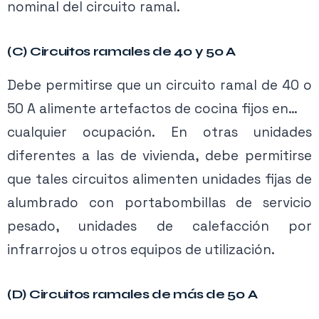
nominal del circuito ramal.
UL y otros laboratorios de prueba certifican
(C) Circuitos ramales de 40 y 50 A
equipos portátiles (como secadores de
Debe permitirse que un circuito ramal de 40 o
cabello) hasta el 100 por ciento del amperaje
50 A alimente artefactos de cocina fijos en…
del circuito. El NEC es un estándar de
cualquier ocupación. En otras unidades
instalación, no un estándar de producto, por
diferentes a las de vivienda, debe permitirse
lo que no puede prohibir esta práctica.
que tales circuitos alimenten unidades fijas de
Realmente no hay forma de limitar la carga al
Contenido exclusivo PRO
alumbrado con portabombillas de servicio
80 por ciento de la capacidad del circuito
Activa tu membresía para acceder.
pesado, unidades de calefacción por
ramal si los laboratorios de pruebas permiten
infrarrojos u otros equipos de utilización.
que el equipo se fabrique para el 100 por
Ver planes →
ciento de la capacidad del circuito.
(D) Circuitos ramales de más de 50 A