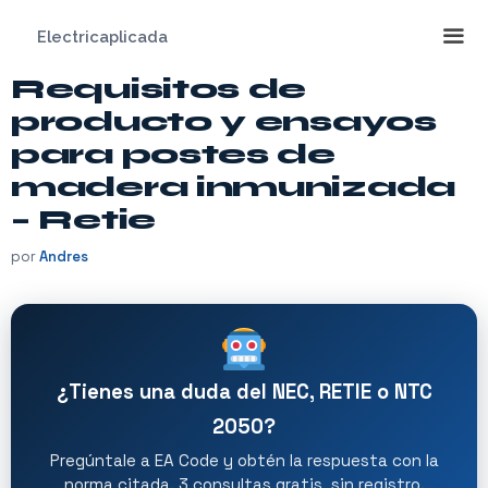
Saltar
Electricaplicada
al
contenido
Requisitos de
Me
producto y ensayos
para postes de
madera inmunizada
– Retie
por
Andres
¿Tienes una duda del NEC, RETIE o NTC
2050?
Pregúntale a EA Code y obtén la respuesta con la
norma citada. 3 consultas gratis, sin registro.