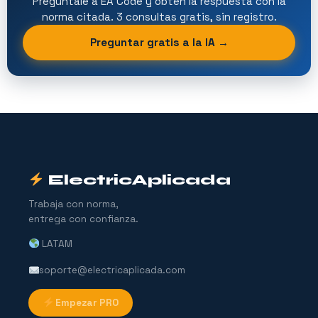
Pregúntale a EA Code y obtén la respuesta con la
norma citada. 3 consultas gratis, sin registro.
Preguntar gratis a la IA →
ElectricAplicada
Trabaja con norma,
entrega con confianza.
LATAM
soporte@electricaplicada.com
Empezar PRO