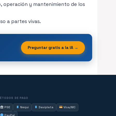
e, operación y mantenimiento de los
o a partes vivas.
Preguntar gratis a la IA →
ÉTODOS DE PAGO
PSE
Nequi
Daviplata
Visa/MC
PayPal