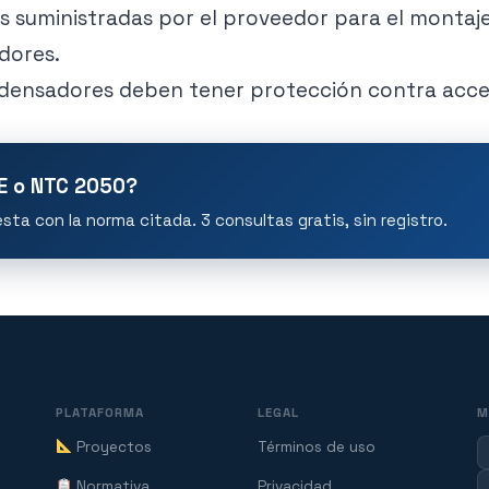
 suministradas por el proveedor para el montaj
dores.
ensadores deben tener protección contra acces
IE o NTC 2050?
ta con la norma citada. 3 consultas gratis, sin registro.
PLATAFORMA
LEGAL
M
Proyectos
Términos de uso
Normativa
Privacidad