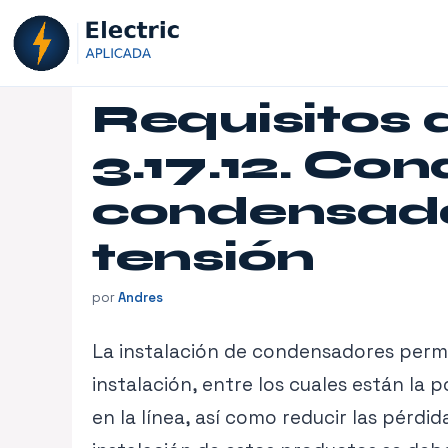
Saltar
al
contenido
Requisitos d
3.17.12. Co
condensado
tensión
por
Andres
La instalación de condensadores permi
instalación, entre los cuales están la p
en la línea, así como reducir las pérd