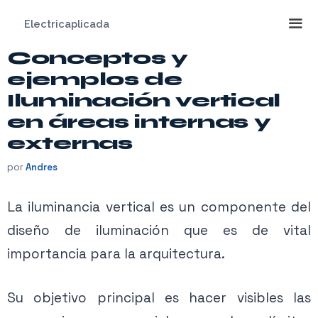
Saltar
Electricaplicada
al
contenido
Conceptos y
Me
ejemplos de
Iluminación vertical
en áreas internas y
externas
por
Andres
La iluminancia vertical es un componente del
diseño de iluminación que es de vital
importancia para la arquitectura.
Su objetivo principal es hacer visibles las