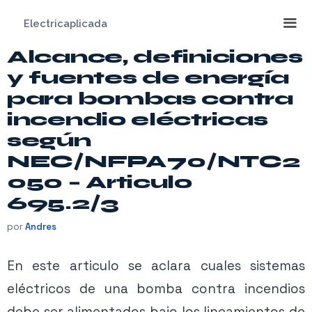
Saltar
Electricaplicada
al
contenido
Alcance, definiciones
Me
y fuentes de energía
para bombas contra
incendio eléctricas
según
NEC/NFPA70/NTC2
050 – Articulo
695.2/3
por
Andres
En este articulo se aclara cuales sistemas
eléctricos de una bomba contra incendios
debe ser alimentados bajo los lineamientos de