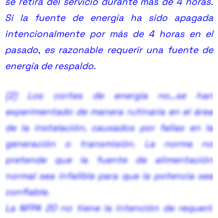
se retira del servicio durante más de 4 horas.
para definir una fuente de alimentación
Si la fuente de energía ha sido apagada
confiable:
intencionalmente por más de 4 horas en el
pasado, es razonable requerir una fuente de
energía de respaldo.
(2) Los cortes de energía no…
se han
experimentado de manera rutinaria en el área
de la instalación, causados por fallas en la
generación o transmisión. La norma no
pretende que la fuente de alimentación
normal sea infalible para que la potencia sea
confiable.
La NFPA 20 no tiene la intención de requerir