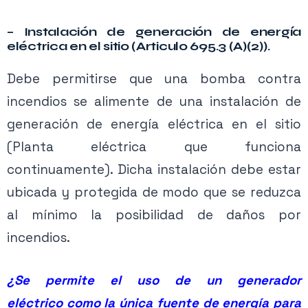
difiere del voltaje del motor de la bomba
– Instalación de generación de energía
contra incendios, se pueden instalar uno o
eléctrica en el sitio (Articulo 695.3 (A)(2)).
más transformadores (protegidos por medios
Contenido exclusivo PRO
Debe permitirse que una bomba contra
de desconexión y dispositivos de protección)
Activa tu membresía para acceder.
incendios se alimente de una instalación de
entre el suministro del sistema y el
generación de energía eléctrica en el sitio
Ver planes →
controlador de la bomba contra incendios de
(Planta eléctrica que funciona
acuerdo con 695.5(A) y (B), o con (C).
continuamente). Dicha instalación debe estar
ubicada y protegida de modo que se reduzca
al mínimo la posibilidad de daños por
incendios.
¿Se permite el uso de un generador
eléctrico
como la
única
fuente de
energía
para