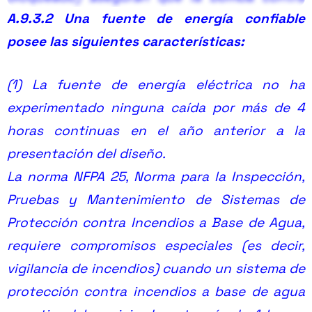
A.9.3.2 Una fuente de energía confiable
incendios funcione en caso de incendio sin
posee las siguientes características:
ser desconectada accidentalmente, que
continúe funcionando hasta que se apague el
Contenido exclusivo PRO
(1) La fuente de energía eléctrica no ha
fuego, la bomba se apague intencionalmente
Activa tu membresía para acceder.
experimentado ninguna caída por más de 4
o en el peor de los casos se destruya.
horas continuas en el año anterior a la
Ver planes →
presentación del diseño.
La determinación de si la empresa eléctrica
La norma NFPA 25, Norma para la Inspección,
que suministra la potencia (Operador de las
Pruebas y Mantenimiento de Sistemas de
redes eléctricas) es una fuente confiable de
Protección contra Incendios a Base de Agua,
energía es un problema de la AHJ (Authority
requiere compromisos especiales (es decir,
Having Jurisdiction, autoridad competente). El
vigilancia de incendios) cuando un sistema de
siguiente extracto de A.9.3.2 en el Anexo A de
protección contra incendios a base de agua
NFPA 20 detalla varias características claves