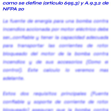
como se define
(articulo 695.3) y
A.9.3.2 de
NFPA 20
La fuente de energía para una bomba contra
incendios accionada por motor eléctrico debe
ser…
confiable y tener la capacidad adecuada
para transportar las corrientes de rotor
bloqueado del motor de la bomba contra
incendios y de sus accesorios (Como el
control). Este calculo lo veremos mas
adelante.
Estos dos requisitos principales (Fuente
confiable y soporte de corriente de rotor
bloqueado) aseguran que la bomba contra