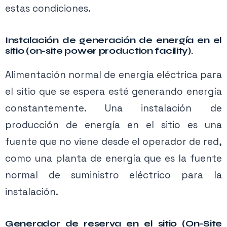
alcance del art. 695.
están cubiertos por el Artículo 695, estas
estas condiciones.
bombas pueden ser alimentadas por la
Instalación de generación de energía en el
acometida de la bomba contra incendios o el
sitio (on-site power production facility).
alimentador.
Alimentación normal de energía eléctrica para
En general, los requisitos del Artículo 695 son
el sitio que se espera esté generando energía
independientes de los del Artículo 700, a
constantemente. Una instalación de
menos que el AHJ (Authority Having
producción de energía en el sitio es una
Jurisdiction, autoridad competente) disponga
fuente que no viene desde el operador de red,
lo contrario.
La única excepción a esto es la
como una planta de energía que es la fuente
referencia específica en 695.4 (B) (3) (b).
normal de suministro eléctrico para la
instalación.
Generador de reserva en el sitio (On-Site