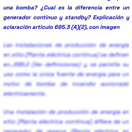
una bomba? ¿Cual es la diferencia entre un
generador continuo y standby? Explicación y
aclaración articulo 695.3 (A)(2), con imagen
Las instalaciones de producción de energía
en sitio (Planta eléctrica continua) se definen
en…
695.2 (Ver definiciones) y se permite su
uso como la única fuente de energía para un
motor de bomba de incendio accionado
eléctricamente.
Una instalación de producción de energía en
sitio (Planta eléctrica continua) difiere de un
generador de reserva (Planta eléctrica en