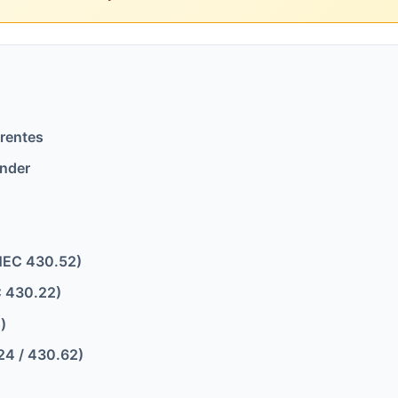
erentes
ender
 (NEC 430.52)
 430.22)
)
24 / 430.62)