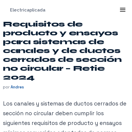
Saltar
Electricaplicada
al
contenido
Requisitos de
Me
producto y ensayos
para sistemas de
canales y de ductos
cerrados de sección
no circular – Retie
2024
por
Andres
Los canales y sistemas de ductos cerrados de
sección no circular deben cumplir los
siguientes requisitos de producto y ensayos