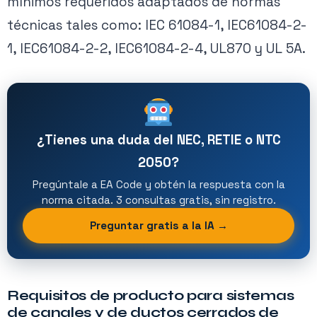
mínimos requeridos adaptados de normas
técnicas tales como: IEC 61084-1, IEC61084-2-
1, IEC61084-2-2, IEC61084-2-4, UL870 y UL 5A.
¿Tienes una duda del NEC, RETIE o NTC
2050?
Pregúntale a EA Code y obtén la respuesta con la
norma citada. 3 consultas gratis, sin registro.
Preguntar gratis a la IA →
Requisitos de producto para sistemas
de canales y de ductos cerrados de