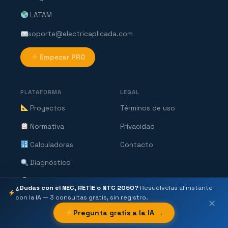
LATAM
soporte@electricaplicada.com
Empezar PRO
PLATAFORMA
LEGAL
Proyectos
Términos de uso
Normativa
Privacidad
Calculadoras
Contacto
Diagnóstico
Presupuestos
¿Dudas con el NEC, RETIE o NTC 2050?
Resuélvelas al instante
con la IA — 3 consultas gratis, sin registro.
Precios
✕
Pregunta gratis a la IA →
Blog