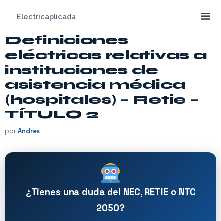
Saltar
Electricaplicada
al
contenido
Definiciones
Me
eléctricas relativas a
instituciones de
asistencia médica
(hospitales) – Retie –
TÍTULO 2
por
Andres
¿Tienes una duda del NEC, RETIE o NTC
2050?