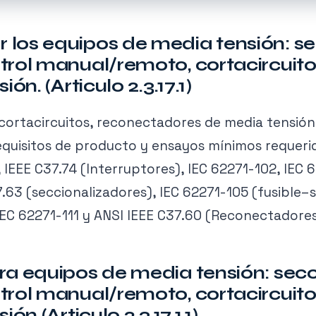
los equipos de media tensión: s
trol manual/remoto, cortacircuito
ón. (Articulo 2.3.17.1)
 cortacircuitos, reconectadores de media tensió
requisitos de producto y ensayos mínimos reque
 IEEE C37.74 (Interruptores), IEC 62271-102, IEC 
.63 (seccionalizadores), IEC 62271-105 (fusible–s
IEC 62271-111 y ANSI IEEE C37.60 (Reconectadores
ra equipos de media tensión: sec
trol manual/remoto, cortacircuito
n (Articulo 2.3.17.1.1)