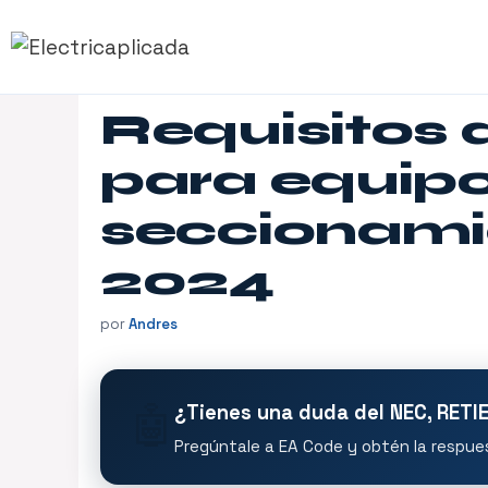
Saltar
al
contenido
Requisitos 
para equipo
seccionamie
2024
por
Andres
🤖
¿Tienes una duda del NEC, RETI
Pregúntale a EA Code y obtén la respues