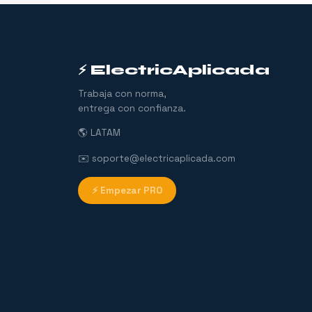
⚡ ElectricAplicada
Trabaja con norma,
entrega con confianza.
🌎 LATAM
✉️ soporte@electricaplicada.com
⚡ Empezar PRO