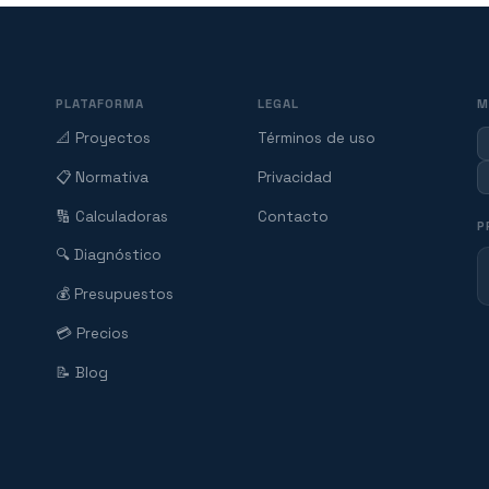
PLATAFORMA
LEGAL
M
📐 Proyectos
Términos de uso
📋 Normativa
Privacidad
🔢 Calculadoras
Contacto
P
🔍 Diagnóstico
💰 Presupuestos
💳 Precios
📝 Blog