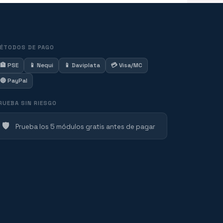
ÉTODOS DE PAGO
🏦 PSE
📱 Nequi
📱 Daviplata
💳 Visa/MC
🔵 PayPal
RUEBA SIN RIESGO
🛡️
Prueba los 5 módulos gratis antes de pagar