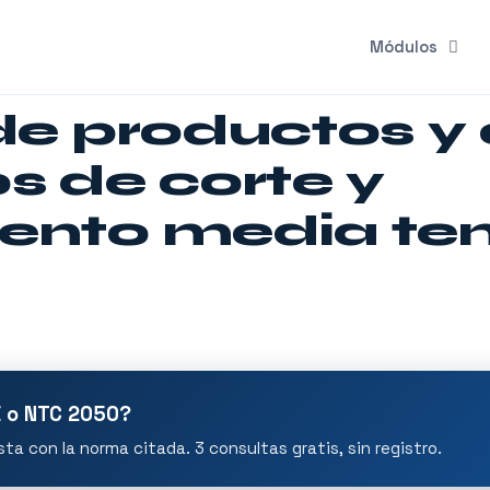
Módulos
de productos y
s de corte y
nto media tens
E o NTC 2050?
ta con la norma citada. 3 consultas gratis, sin registro.