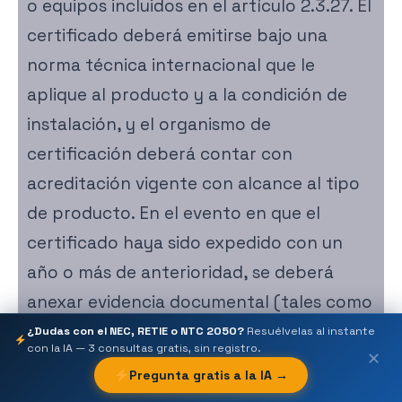
o equipos incluidos en el artículo 2.3.27. El
certificado deberá emitirse bajo una
norma técnica internacional que le
aplique al producto y a la condición de
instalación, y el organismo de
certificación deberá contar con
acreditación vigente con alcance al tipo
de producto. En el evento en que el
certificado haya sido expedido con un
año o más de anterioridad, se deberá
anexar evidencia documental (tales como
registro de última auditoria de
¿Dudas con el NEC, RETIE o NTC 2050?
Resuélvelas al instante
con la IA — 3 consultas gratis, sin registro.
✕
seguimiento, constancia, certificación u
Pregunta gratis a la IA →
otro documento proveniente del