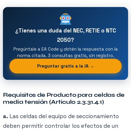
¿Tienes una duda del NEC, RETIE o NTC
2050?
Pregúntale a EA Code y obtén la respuesta con la
norma citada. 3 consultas gratis, sin registro.
Preguntar gratis a la IA →
Requisitos de Producto para celdas de
media tensión (Articulo 2.3.31.4.1)
a.
Las celdas del equipo de seccionamiento
deben permitir controlar los efectos de un