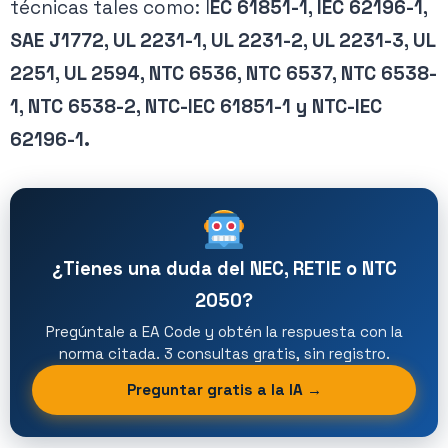
técnicas tales como: I
EC 61851-1, IEC 62196-1,
SAE J1772, UL 2231-1, UL 2231-2, UL 2231-3, UL
2251, UL 2594, NTC 6536, NTC 6537, NTC 6538-
1, NTC 6538-2, NTC-IEC 61851-1 y NTC-IEC
62196-1.
¿Tienes una duda del NEC, RETIE o NTC
2050?
Pregúntale a EA Code y obtén la respuesta con la
norma citada. 3 consultas gratis, sin registro.
Preguntar gratis a la IA →