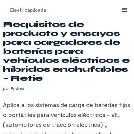
Saltar
Electricaplicada
al
contenido
Requisitos de
Me
producto y ensayos
para cargadores de
baterías para
vehículos eléctricos e
híbridos enchufables
– Retie
por
Andres
Aplica a los sistemas de carga de baterías fijos
o portátiles para vehículos eléctricos – VE,
(automotores de tracción eléctrica) y