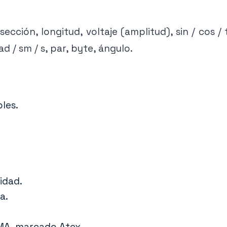
cción, longitud, voltaje (amplitud), sin / cos / 
ad / sm / s, par, byte, ángulo.
les.
idad.
a.
EMA, marcado Atex.