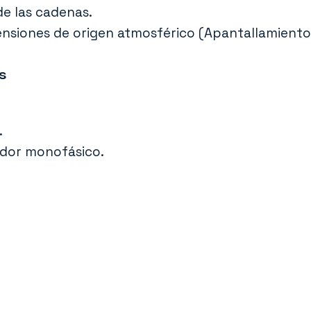
de las cadenas.
ensiones de origen atmosférico (Apantallamiento
s
.
dor monofásico.