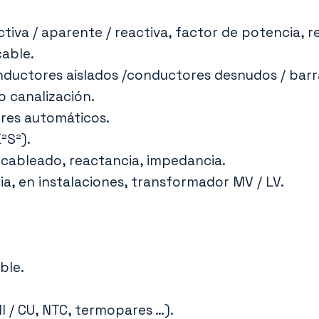
tiva / aparente / reactiva, factor de potencia, re
cable.
ductores aislados /conductores desnudos / barr
o canalización.
res automáticos.
²S²).
cableado, reactancia, impedancia.
a, en instalaciones, transformador MV / LV.
ble.
I / CU, NTC, termopares …).