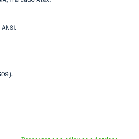
 ANSI.
309).