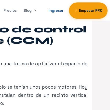
Precios
Blog
Ingresar
Empezar PRO
o de control
e (CCM)
o una forma de optimizar el espacio de
solo se tenían unos pocos motores. Hoy
nstalan dentro de un recinto vertical
o.