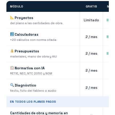
MÓDULO
GRATIS
MEN
Proyectos
Limitado
Ilim
del plano a las cantidades de obra
Calculadoras
2 / mes
Ilim
+20 cálculos con norma citada
Presupuestos
2 / mes
Ilim
materiales, mano de obra y AIU
40
Normativa con IA
2 / mes
m
RETIE, NEC, NTC 2050 y NOM
30
Diagnóstico
2 / mes
m
texto, foto del tablero o audio
EN TODOS LOS PLANES PAGOS
Cantidades de obra y memoria en