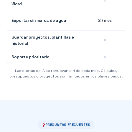
✕
Word
S
Exportar sin marca de agua
2 / mes
lím
Guardar proyectos, plantillas e
✕
historial
Soporte prioritario
✕
Las cuotas de IA se renuevan el 1 de cada mes. Cálculos,
presupuestos y proyectos son ilimitados en los planes pagos.
PREGUNTAS FRECUENTES