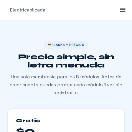
Saltar
Electricaplicada
al
contenido
Me
PLANES Y PRECIOS
Precio simple, sin
letra menuda
Una sola membresía para los 5 módulos. Antes de
crear cuenta puedes probar cada módulo 1 vez sin
registrarte.
Gratis
$0